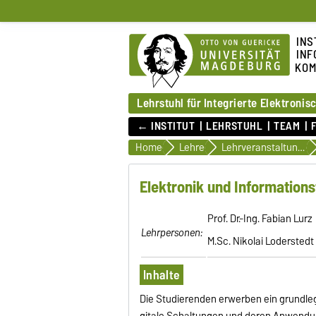
INS
INF
KOM
Lehrstuhl für Integrierte Elektroni
← INSTITUT
LEHRSTUHL
TEAM
Home
Lehre
Lehrveranstaltungen im Sommersemester
Elektronik und Informationst
Prof. Dr.-Ing. Fabian Lurz
Lehrpersonen:
M.Sc. Nikolai Loderstedt
Inhalte
Die Studierenden erwerben ein grundleg
gitale Schaltungen und deren Anwendung