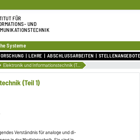
TITUT FÜR
ORMATIONS- UND
MUNIKATIONSTECHNIK
sche Systeme
FORSCHUNG
LEHRE
ABSCHLUSSARBEITEN
STELLENANGEBOT
Elektronik und Informationstechnik (Teil 1)
echnik (Teil 1)
endes Verständnis für analoge und di-
en in der Medizintechnik. Sie sind in