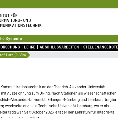
TITUT FÜR
ORMATIONS- UND
MUNIKATIONSTECHNIK
sche Systeme
FORSCHUNG
LEHRE
ABSCHLUSSARBEITEN
STELLENANGEBOT
rof. Lurz
Vita
d Kommunikationstechnik an der Friedrich-Alexander-Universität
 mit Auszeichnung zum Dr.-Ing. Nach Stationen als wissenschaftlicher
riedrich-Alexander-Universität Erlangen-Nürnberg und Lehrbeauftragter
g wechselte er an die Technische Universität Hamburg, wo er als
r tätig war. Seit Oktober 2023 leitet er den Lehrstuhl für Integrierte