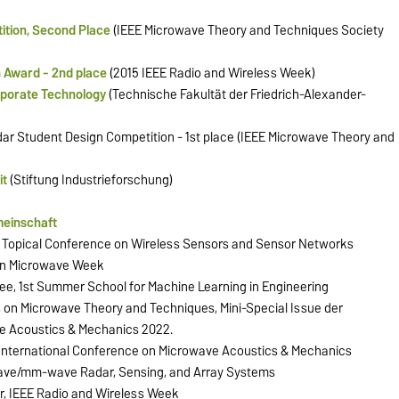
tion, Second Place
(IEEE Microwave Theory and Techniques Society
Award - 2nd place
(2015 IEEE Radio and Wireless Week)
rporate Technology
(Technische Fakultät der Friedrich-Alexander-
dar Student Design Competition - 1st place (IEEE Microwave Theory and
it
(Stiftung Industrieforschung)
meinschaft
E Topical Conference on Wireless Sensors and Sensor Networks
ean Microwave Week
ee, 1st Summer School for Machine Learning in Engineering
s on Microwave Theory and Techniques, Mini-Special Issue der
e Acoustics & Mechanics 2022.
S International Conference on Microwave Acoustics & Mechanics
wave/mm-wave Radar, Sensing, and Array Systems
, IEEE Radio and Wireless Week