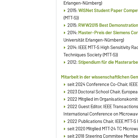
Erlangen-Nürnberg)
2015:
WiSNet Student Paper Competi
(MTT-S))
2015:
RWW2015 Best Demonstration 
2014:
Master-Preis der Siemens Co
Universität Erlangen-Nürnberg)
2014:
IEEE MTT-S High Sensitivity Ra
Techniques Society (MTT-S))
2012:
Stipendium für die Masterarbe
Mitarbeit in der wissenschaftlichen Ge
seit 2024 Conference Co-Chair, IEE
2023 Doctoral School Chair, Europ
2022 Mitglied im Organisationskomit
2022 Guest Editor, IEEE Transaction
International Conference on Microwav
2022 Publications Chair, IEEE MTT-
seit 2020 Mitglied MTT-24 TC Micro
seit 2018 Steering Commitee Member