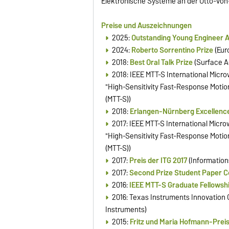
Elektronische Systeme an der Otto-von
Preise und Auszeichnungen
2025:
Outstanding Young Engineer 
2024:
Roberto Sorrentino Prize
(Eur
2018:
Best Oral Talk Prize
(Surface A
2018:
IEEE MTT-S International Micr
"High-Sensitivity Fast-Response Moti
(MTT-S))
2018:
Erlangen-Nürnberg Excellence
2017:
IEEE MTT-S International Micr
"High-Sensitivity Fast-Response Moti
(MTT-S))
2017:
Preis der ITG 2017
(Information
2017:
Second Prize Student Paper C
2016:
IEEE MTT-S Graduate Fellowsh
2016:
Texas Instruments Innovation C
Instruments)
2015:
Fritz und Maria Hofmann-Preis