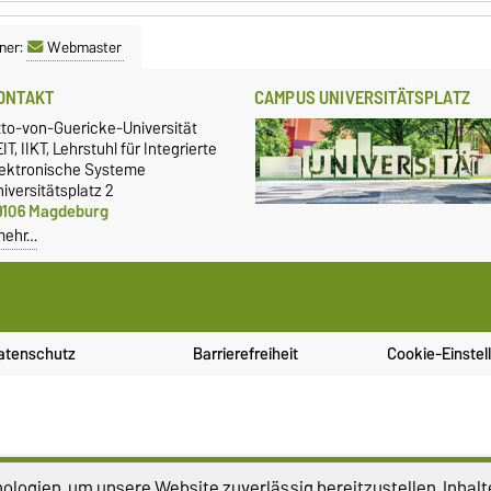
ner:
Webmaster
ONTAKT
CAMPUS UNIVERSITÄTSPLATZ
tto-von-Guericke-Universität
IT, IIKT, Lehrstuhl für Integrierte
lektronische Systeme
iversitätsplatz 2
9106 Magdeburg
mehr…
atenschutz
Barrierefreiheit
Cookie-Einstel
logien, um unsere Website zuverlässig bereitzustellen, Inhalt