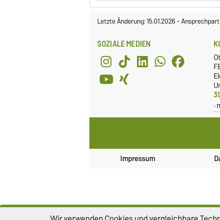
Letzte Änderung: 15.01.2026
-
Ansprechpart
SOZIALE MEDIEN
K
O
FE
E
Un
3
Impressum
D
Wir verwenden Cookies und vergleichbare Techno