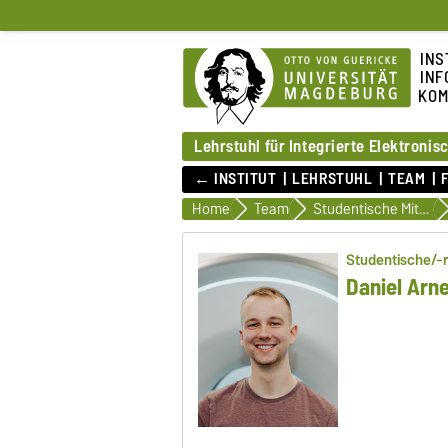
INS
INF
KOM
Lehrstuhl für Integrierte Elektroni
← INSTITUT
LEHRSTUHL
TEAM
Home
Team
Studentische Mitarbeiterinnen und Mitarbeiter
Studentische/-r
Daniel Arn