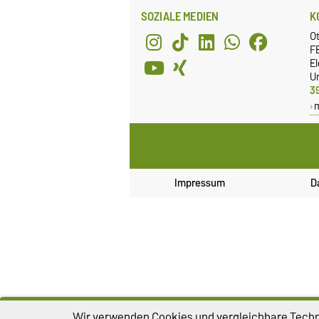
SOZIALE MEDIEN
K
O
FE
E
Un
3
Impressum
D
Wir verwenden Cookies und vergleichbare Techno