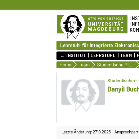
INS
INF
KOM
Lehrstuhl für Integrierte Elektroni
← INSTITUT
LEHRSTUHL
TEAM
Home
Team
Studentische Mitarbeiterinnen und Mitarbeiter
Studentische/-r
Danyil Buc
Letzte Änderung: 27.10.2025
-
Ansprechpart