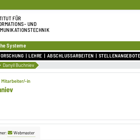
TITUT FÜR
ORMATIONS- UND
MUNIKATIONSTECHNIK
sche Systeme
FORSCHUNG
LEHRE
ABSCHLUSSARBEITEN
STELLENANGEBOT
Danyil Buchniev
 Mitarbeiter/-in
hniev
ner:
Webmaster