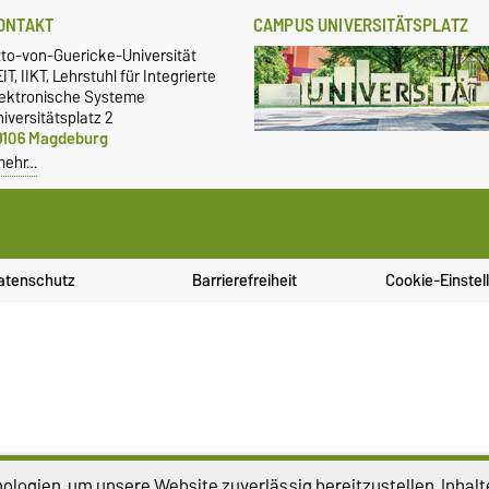
ONTAKT
CAMPUS UNIVERSITÄTSPLATZ
tto-von-Guericke-Universität
IT, IIKT, Lehrstuhl für Integrierte
lektronische Systeme
iversitätsplatz 2
9106 Magdeburg
mehr…
atenschutz
Barrierefreiheit
Cookie-Einstel
logien, um unsere Website zuverlässig bereitzustellen, Inhalt