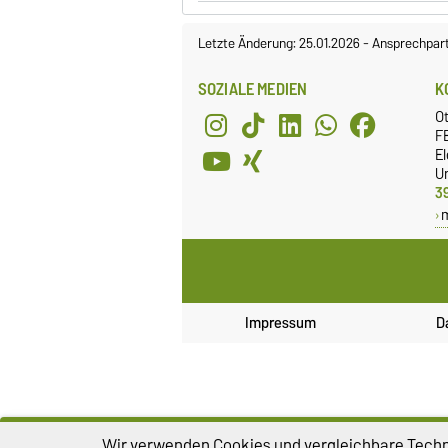
Letzte Änderung: 25.01.2026
-
Ansprechpar
SOZIALE MEDIEN
K
O
FE
E
Un
3
Impressum
D
Wir verwenden Cookies und vergleichbare Techno