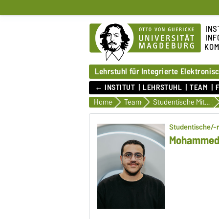
INS
INF
KOM
Lehrstuhl für Integrierte Elektroni
← INSTITUT
LEHRSTUHL
TEAM
Home
Team
Studentische Mitarbeiterinnen und Mitarbeiter
Studentische/-r
Mohammed 