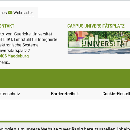
tner:
Webmaster
ONTAKT
CAMPUS UNIVERSITÄTSPLATZ
tto-von-Guericke-Universität
IT, IIKT, Lehrstuhl für Integrierte
lektronische Systeme
iversitätsplatz 2
9106 Magdeburg
mehr…
atenschutz
Barrierefreiheit
Cookie-Einstel
logien, um unsere Website zuverlässig bereitzustellen, Inhalt