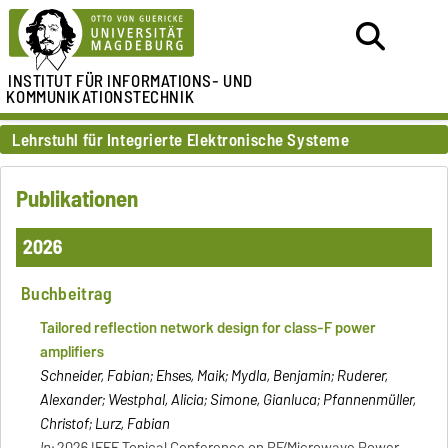
INSTITUT FÜR
INFORMATIONS- UND
KOMMUNIKATIONSTECHNIK
Lehrstuhl für Integrierte Elektronische Systeme
Publikationen
2026
Buchbeitrag
Tailored reflection network design for class-F power
amplifiers
Schneider, Fabian; Ehses, Maik; Mydla, Benjamin; Ruderer,
Alexander; Westphal, Alicia; Simone, Gianluca; Pfannenmüller,
Christof; Lurz, Fabian
In:
2026 IEEE Topical Conference on RF/Microwave Power