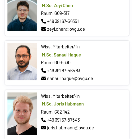
M.Sc. Zeyi Chen
Raum: G09-317
+49 391 67-56351
zeyi.chen@ovgu.de
Wiss. Mitarbeiter/-in
M.Sc. Sanaul Haque
Raum: G09-330
+49 391 67-56463
sanaul.haque@ovgu.de
Wiss. Mitarbeiter/-in
M.Sc. Joris Hubmann
Raum: G82-142
+49 391 67-57543
joris.hubmann@ovgu.de