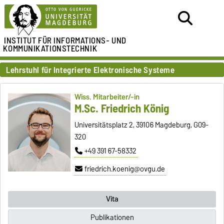
INSTITUT FÜR
INFORMATIONS- UND
KOMMUNIKATIONSTECHNIK
Lehrstuhl für Integrierte Elektronische Systeme
Wiss. Mitarbeiter/-in
M.Sc. Friedrich König
Universitätsplatz 2, 39106 Magdeburg, G09-
320
+49 391 67-58332
friedrich.koenig@ovgu.de
Vita
Publikationen